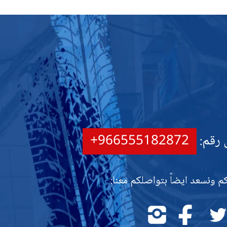
 رقم:
+966555182872
م ونسعد ايضاً بتواصلكم معنا:
تابعنا
تابعنا
تابعنا