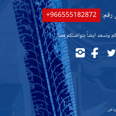
 رقم:
+966555182872
م ونسعد ايضاً بتواصلكم معنا:
تابعنا
تابعنا
تابعنا
على
على
على
تويتر
فيسبوك
إنستجرام