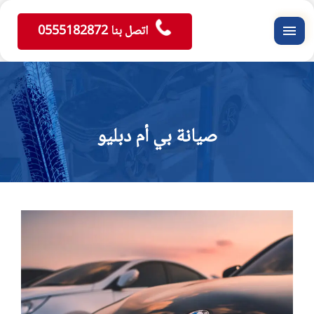
اتصل بنا 0555182872
القائمة
صيانة بي أم دبليو